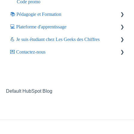
Code promo
📚 Pédagogie et Formation
💻 Plateforme d'apprentissage
Fonctionnement
💪 Je suis étudiant chez Les Geeks des Chiffres
Mise à jour des cours
Accès
💌 Contactez-nous
Accompagnement
Un problème technique ?
Communauté des élèves Les Geeks des Chiffres
Formations disponibles et celles à venir
Formation
Projet de formation
Mentors
Paiement
Besoin d'aide ou d'une assistance
Reconnaissance
Administratif
Communications générales
Default HubSpot Blog
Stage : DCG et DSCG